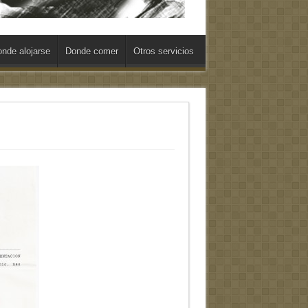
nde alojarse
Donde comer
Otros servicios