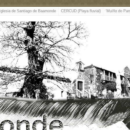
Iglesia de Santiago de Baamonde
CERCUD (Playa fluvial)
‘Muíño do Pan’