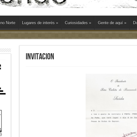
ino Norte
Lugares de interés
»
Curiosidades
»
Gente de aquí
»
Do
invitacion