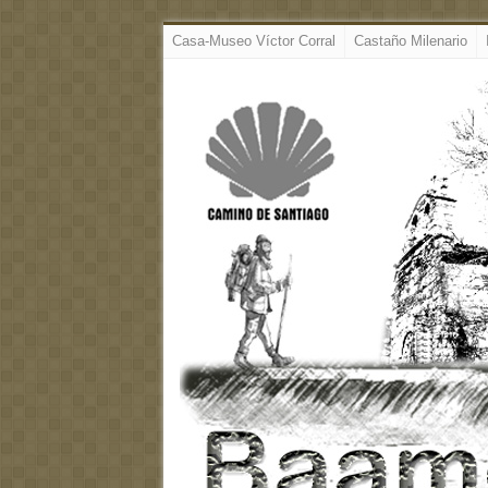
Casa-Museo Víctor Corral
Castaño Milenario