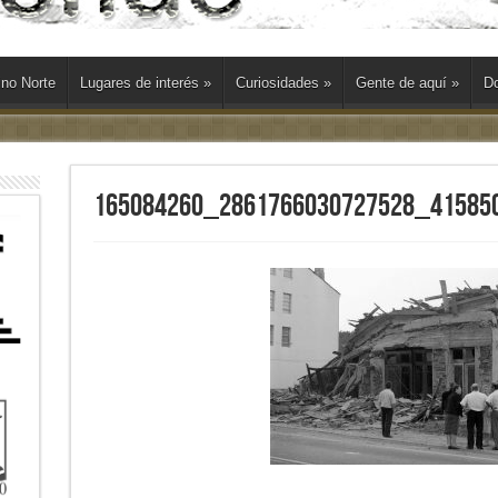
ino Norte
Lugares de interés
»
Curiosidades
»
Gente de aquí
»
Do
165084260_2861766030727528_41585