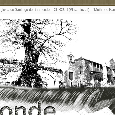
Iglesia de Santiago de Baamonde
CERCUD (Playa fluvial)
‘Muíño do Pan’