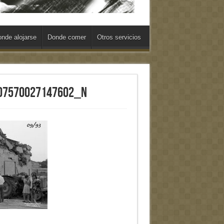
nde alojarse
Donde comer
Otros servicios
07570027147602_n