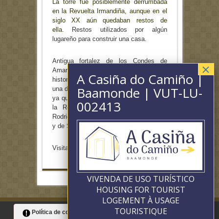
La torre fue posiblemente derrumbada
en la Revuelta Irmandiña, aunque en el
siglo XX aún quedaban restos de
ella.
Restos utilizados por algún
lugareño para construir una casa.
Antigua fortalez de los Condes de
Amarante. Manuel Vázquez Seijas,
historiador gallega, estimaba que fue
una de las más antiguas de la provincia,
ya que existía en los primeros años de
la Reconquista. Su dueño era Don
Rodrigo Romais, conde de Monterroso
y de Santa Marta de Ortigueira.
Visita la sección:
Historia
VIVENDA DE USO TURÍSTICO
HOUSING FOR TOURIST
LOGEMENT À USAGE
TOURISTIQUE
Política de cookies