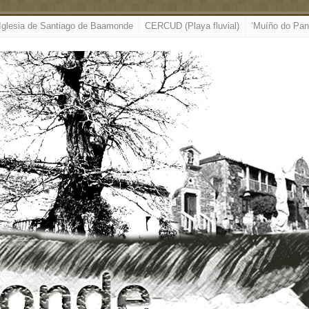
Iglesia de Santiago de Baamonde
CERCUD (Playa fluvial)
‘Muíño do Pan’