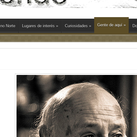
Gente de aquí
»
ino Norte
Lugares de interés
»
Curiosidades
»
Do