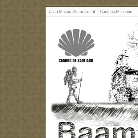
Casa-Museo Víctor Corral
Castaño Milenario