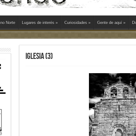
ino Norte
Lugares de interés
»
Curiosidades
»
Gente de aquí
»
Do
iglesia (3)