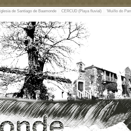
Iglesia de Santiago de Baamonde
CERCUD (Playa fluvial)
‘Muíño do Pan’